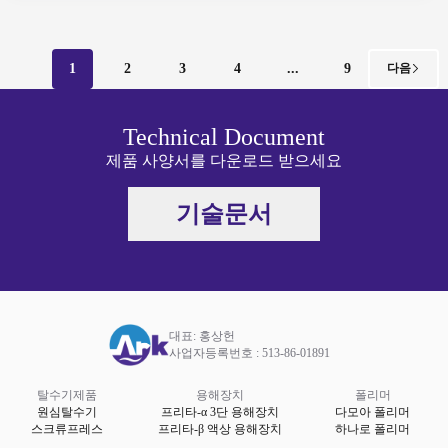
1
2
3
4
...
9
다음
Technical Document
제품 사양서를 다운로드 받으세요
기술문서
대표: 홍상헌
사업자등록번호 : 513-86-01891
탈수기제품
용해장치
폴리머
원심탈수기
프리타-α 3단 용해장치
다모아 폴리머
스크류프레스
프리타-β 액상 용해장치
하나로 폴리머