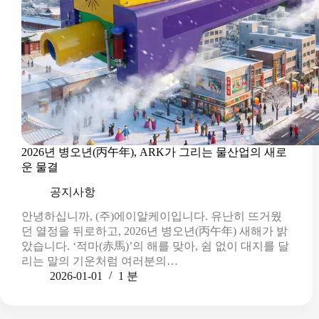
2026년 병오년(丙午年), ARK가 그리는 물산업의 새로
운 물결
공지사항
안녕하십니까, (주)에이알케이입니다. 유난히 뜨거웠
던 열정을 뒤로하고, 2026년 병오년(丙午年) 새해가 밝
았습니다. ‘적마(赤馬)’의 해를 맞아, 쉼 없이 대지를 달
리는 말의 기운처럼 여러분의…
2026-01-01
1 분