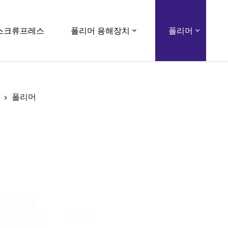
스크류프레스
폴리머 용해장치
폴리머
폴리머
폴리머