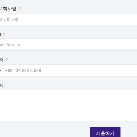
/ 회사명
l
처
지
제출하기