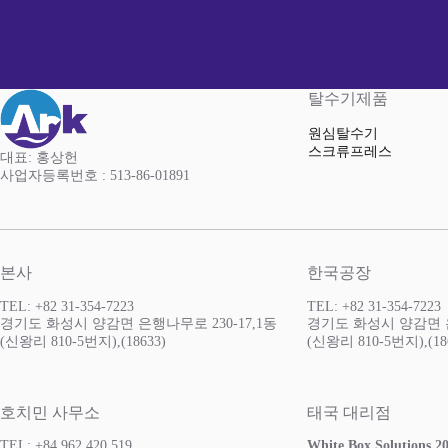
탈수기제품
원심탈수기
스크류프레스
대표: 홍상헌
사업자등록번호 : 513-86-01891
본사
한국공장
TEL: +82 31-354-7223
TEL: +82 31-354-7223
경기도 화성시 양감면 은행나무로 230-17,1동
경기도 화성시 양감면 은
(신왕리 810-5번지),(18633)
(신왕리 810-5번지),(18
호치민 사무소
태국 대리점
TEL: +84 962 420 519
White Box Solutions 20