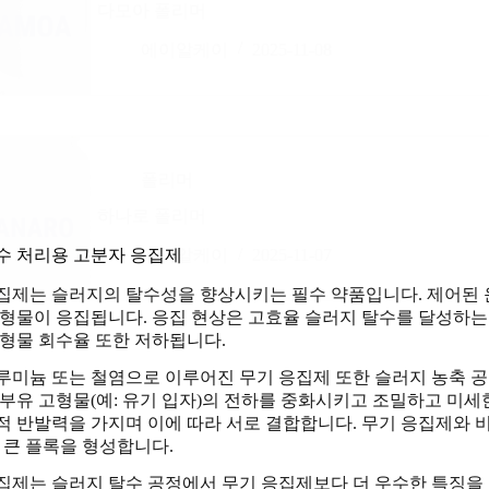
다모아 폴리머
에이알케이
2025-11-08
폴리머
하나로 폴리머
수 처리용 고분자 응집제
에이알케이
2025-11-07
집제는 슬러지의 탈수성을 향상시키는 필수 약품입니다. 제어된 
고형물이 응집됩니다. 응집 현상은 고효율 슬러지 탈수를 달성하는
고형물 회수율 또한 저하됩니다.
루미늄 또는 철염으로 이루어진 무기 응집제 또한 슬러지 농축 공
 부유 고형물(예: 유기 입자)의 전하를 중화시키고 조밀하고 미세
적 반발력을 가지며 이에 따라 서로 결합합니다. 무기 응집제와 비
더 큰 플록을 형성합니다.
집제는 슬러지 탈수 공정에서 무기 응집제보다 더 우수한 특징을 