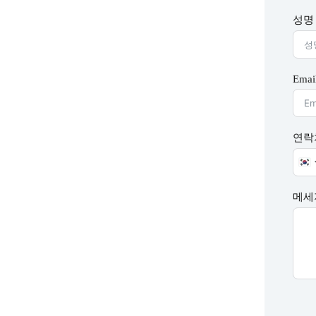
성명 
Emai
연락
S
o
u
메세
t
h
K
o
r
e
a
+
8