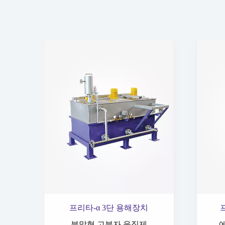
프리타-α 3단 용해장치
분말형 고분자 응집제