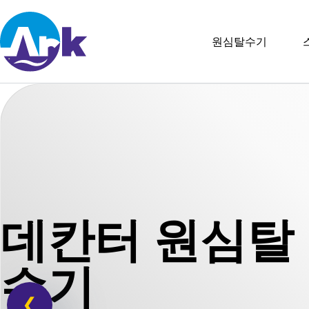
원심탈수기
데칸터 원심탈
수기