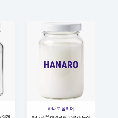
하나로 폴리머
응집제
TM
하나로
에멀젼형 고분자 응집