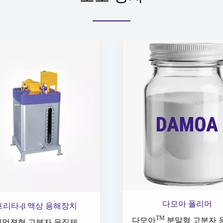
다모아 폴리머
프리타-β 액상 용해장치
TM
다모아
분말형 고분자 
에멀젼형 고분자 응집제