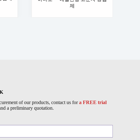
제
RK
urement of our products, contact us for
a FREE trial
and a preliminary quotation.