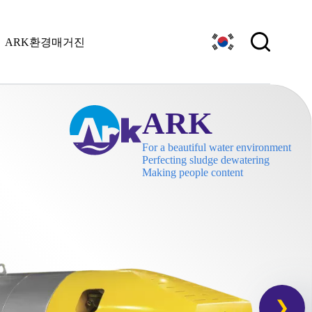
ARK환경매거진
ARK
For a beautiful water environment
Perfecting sludge dewatering
Making people content