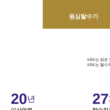
원심탈수기
ARK는 맑은
ARK는 탈수
20
27
년