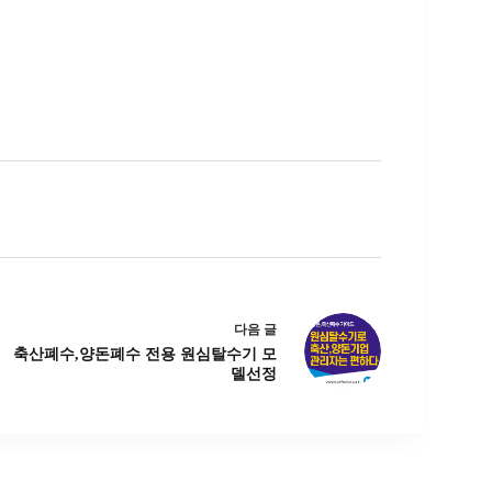
다음
글
축산폐수,양돈폐수 전용 원심탈수기 모
델선정