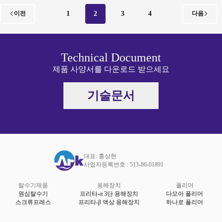
1
2
3
4
이전
다음
Technical Document
제품 사양서를 다운로드 받으세요
기술문서
대표: 홍상헌
사업자등록번호 : 513-86-01891
탈수기제품
용해장치
폴리머
원심탈수기
프리타-α 3단 용해장치
다모아 폴리머
스크류프레스
프리타-β 액상 용해장치
하나로 폴리머