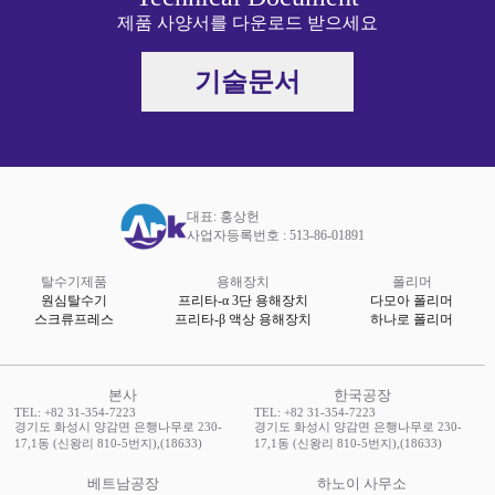
제품 사양서를 다운로드 받으세요
기술문서
대표: 홍상헌
사업자등록번호 : 513-86-01891
탈수기제품
용해장치
폴리머
원심탈수기
프리타-α 3단 용해장치
다모아 폴리머
스크류프레스
프리타-β 액상 용해장치
하나로 폴리머
본사
한국공장
TEL: +82 31-354-7223
TEL: +82 31-354-7223
경기도 화성시 양감면 은행나무로 230-
경기도 화성시 양감면 은행나무로 230-
17,1동 (신왕리 810-5번지),(18633)
17,1동 (신왕리 810-5번지),(18633)
베트남공장
하노이 사무소