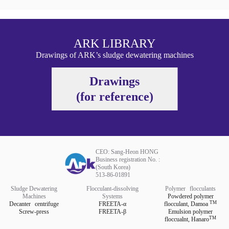
ARK LIBRARY
Drawings of ARK’s sludge dewatering machines
Drawings
(for reference)
CEO: Sang-Heon HONG
Business registration No. :
(South Korea)
513-86-01891
Sludge Dewatering
Flocculant-dissolving
Polymer
flocculants
Machines
Systems
Powdered polymer
TM
Decanter
centrifuge
FREETA-α
flocculant,
Damoa
Screw-press
FREETA-β
Emulsion polymer
TM
floccualnt,
Hanaro